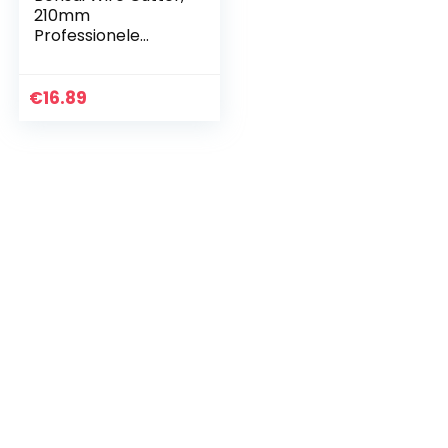
210mm
Professionele
Grade Mangaan
Staal Legering
Draad Snijders
€
16.89
Bonsai
Gereedschap