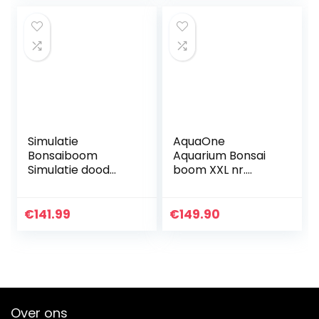
Simulatie
AquaOne
Bonsaiboom
Aquarium Bonsai
Simulatie dood
boom XXL nr.
hout bonsai
13040 wortel
groene planten
Oriëntaal hout
woonkamer
50x25x40 cm I
€
141.99
€
149.90
veranda kantoor
Aquascaping
groene planten
decoratie I natuur
potten…
unicum…
Over ons