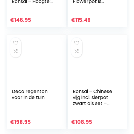
Bonsai – Hoogte:
Flowerpot is
30 cm – Bonsai
modieus en
klassiek, licht van
gewicht, gemaakt
€
146.95
€
115.46
van hars,
natuurlijke…
Deco regenton
Bonsai – Chinese
voor in de tuin
vijg incl. sierpot
zwart als set –
Hoogte: 70 cm
€
198.95
€
108.95