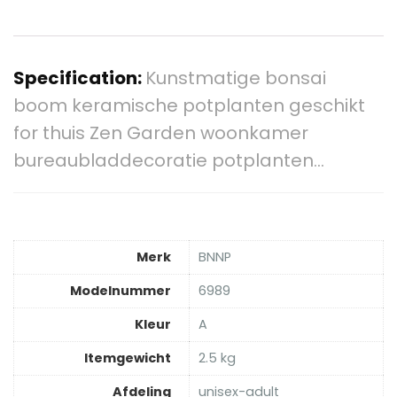
Specification:
Kunstmatige bonsai
boom keramische potplanten geschikt
for thuis Zen Garden woonkamer
bureaubladdecoratie potplanten…
Merk
‎BNNP
Modelnummer
‎6989
Kleur
‎A
Itemgewicht
‎2.5 kg
Afdeling
‎unisex-adult