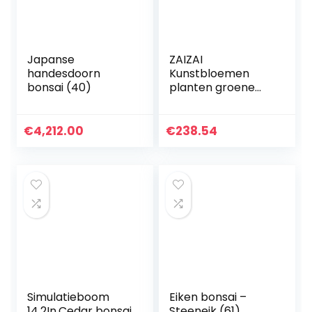
Japanse
ZAIZAI
handesdoorn
Kunstbloemen
bonsai (40)
planten groene
bonsai pot planten
nep bloem
ingemaakte
€
4,212.00
€
238.54
ornamenten voor
huisdecoratie
ambachtelijke…
Simulatieboom
Eiken bonsai –
14.2In.Cedar bonsai
Steeneik (61)