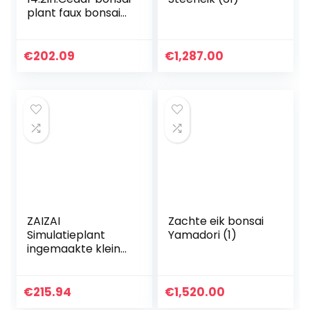
plant faux bonsai
boom simulatie
potplant diy
decoratieve
€
202.09
€
1,287.00
bonsai pot for
thuis…
ZAIZAI
Zachte eik bonsai
Simulatieplant
Yamadori (1)
ingemaakte kleine
bonsai nep bloem
tuin decor
duurzaam en
€
215.94
€
1,520.00
gemakkelijk te