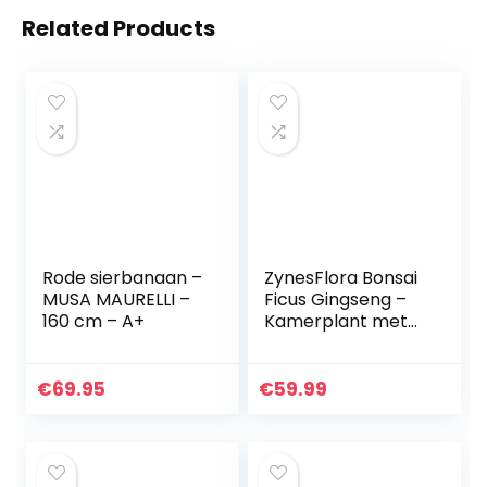
Related Products
Rode sierbanaan –
ZynesFlora Bonsai
MUSA MAURELLI –
Ficus Gingseng –
160 cm – A+
Kamerplant met
pot Ø 27 cm –
Hoogte: 70-75 cm
– Echte
€
69.95
€
59.99
Bonsaiboom