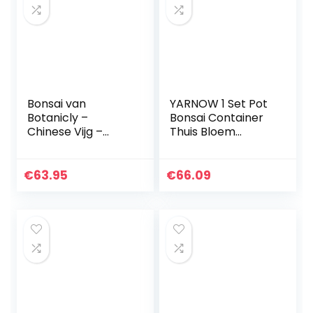
Bonsai van
YARNOW 1 Set Pot
Botanicly –
Bonsai Container
Chinese Vijg –
Thuis Bloem
Hoogte: 60 cm –
Tafelblad
Ficus microcarpa
Plantenbakken
Kantoor Stand
€
63.95
€
66.09
Kleur Carrousel
Ornament Mini
Ronde…