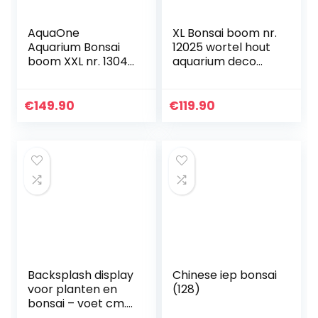
AquaOne
XL Bonsai boom nr.
Aquarium Bonsai
12025 wortel hout
boom XXL nr. 13049
aquarium deco
wortel Oriëntaal
aquascaping
hout 50x25x40 cm
bonsai boom
I Aquascaping
decoratie
€
149.90
€
119.90
decoratie I natuur
landschap mos
unicum…
natuur
Backsplash display
Chinese iep bonsai
voor planten en
(128)
bonsai – voet cm.
30×30 – hoogte