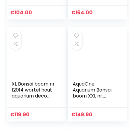
cm. 70 Nero
€
104.00
€
164.00
XL Bonsai boom nr.
AquaOne
12014 wortel hout
Aquarium Bonsai
aquarium deco
boom XXL nr.
aquascaping
13046 wortel
bonsai boom
Oriëntaal hout
decoratie
50x25x40 cm I
€
119.90
€
149.90
landschap mos
Aquascaping
natuur
decoratie I natuur
unicum…