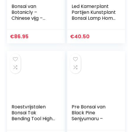
Bonsai van
Led Kamerplant
Botanicly –
Partijen Kunstplant
Chinese vijg –
Bonsai Lamp Home
Hoogte: 70 cm –
Decoratief Fairy
Ficus Gin Seng
Light Decoratief
Fairy Light Bonsai
€
86.95
€
40.50
Lamp Home…
Roestvrijstalen
Pre Bonsai van
Bonsai Tak
Black Pine
Bending Tool High
Senjyumaru –
Precision Anti-
roest Bonsai