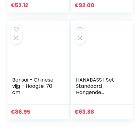
Bender met
€
52.12
€
92.00
Comfortabele
Handgreep voor…
Bonsai – Chinese
HANABASS 1 Set
vijg – Hoogte: 70
Standaard
cm
Hangende
Container
Kantoorplant
Bonsai Kleine
€
86.95
€
63.88
Plantenbakken
Tafelhouder Ronde
Tuin Voor Met…