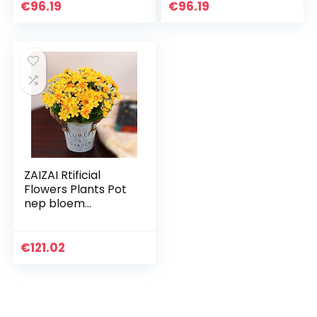
ingemaakte
ingemaakte
€
96.19
€
96.19
ornamenten voor
ornamenten voor
huisdecoratie
huisdecoratie
ambachtelijke…
ambachtelijke…
ZAIZAI Rtificial
Flowers Plants Pot
nep bloem
ingemaakte
ornamenten voor
huisdecoratie
€
121.02
ambachtelijke
plant decoratief…