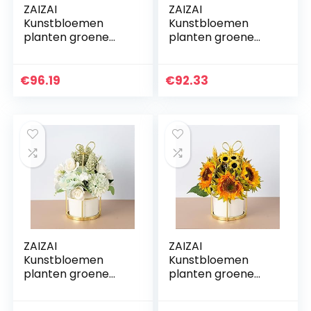
ZAIZAI
ZAIZAI
Kunstbloemen
Kunstbloemen
planten groene
planten groene
bonsai pot planten
bonsai pot planten
nep bloem
nep bloem
ingemaakte
ingemaakte
€
96.19
€
92.33
ornamenten voor
ornamenten voor
huisdecoratie
huisdecoratie
ambachtelijke…
ambachtelijke…
ZAIZAI
ZAIZAI
Kunstbloemen
Kunstbloemen
planten groene
planten groene
bonsai pot planten
bonsai pot planten
nep bloem
nep bloem