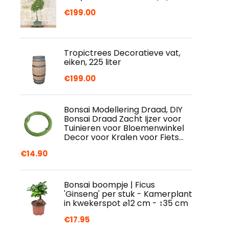
€
199.00
Tropictrees Decoratieve vat,
eiken, 225 liter
€
199.00
Bonsai Modellering Draad, DIY
Bonsai Draad Zacht Ijzer voor
Tuinieren voor Bloemenwinkel
Decor voor Kralen voor Fiets…
€
14.90
Bonsai boompje | Ficus
'Ginseng' per stuk - Kamerplant
in kwekerspot ⌀12 cm - ↕35 cm
€
17.95