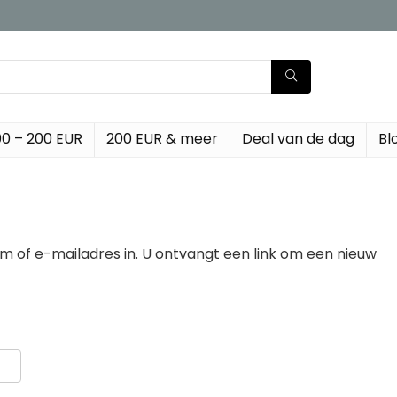
00 – 200 EUR
200 EUR & meer
Deal van de dag
Bl
of e-mailadres in. U ontvangt een link om een nieuw