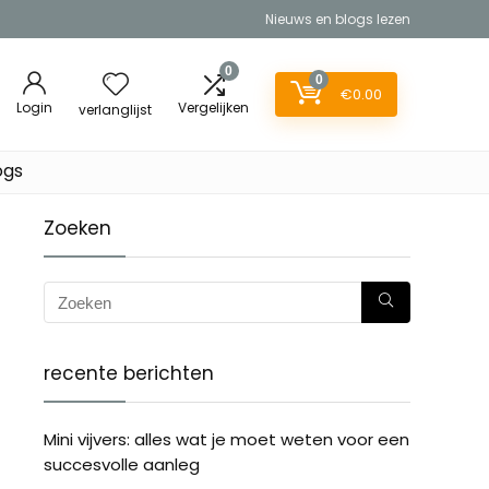
Nieuws en blogs lezen
0
0
€
0.00
Login
Vergelijken
verlanglijst
ogs
Zoeken
recente berichten
Mini vijvers: alles wat je moet weten voor een
succesvolle aanleg