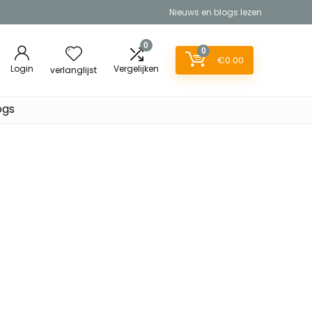
Nieuws en blogs lezen
0
0
€
0.00
Login
Vergelijken
verlanglijst
ogs