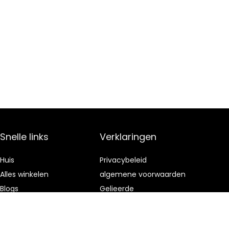
Snelle links
Verklaringen
Huis
Privacybeleid
Alles winkelen
algemene voorwaarden
Blogs
Gelieerde
openbaarmaking
Onze webshops
Adverteren