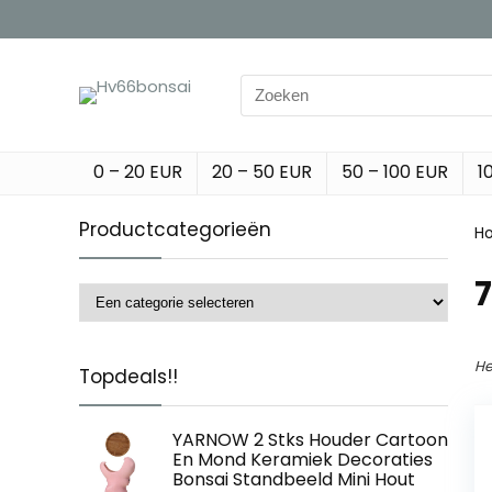
Search
for:
0 – 20 EUR
20 – 50 EUR
50 – 100 EUR
1
Productcategorieën
H
‎
He
Topdeals!!
YARNOW 2 Stks Houder Cartoon
En Mond Keramiek Decoraties
Bonsai Standbeeld Mini Hout