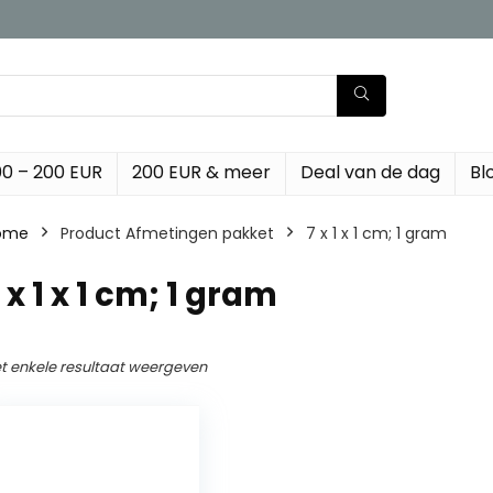
00 – 200 EUR
200 EUR & meer
Deal van de dag
Bl
ome
Product Afmetingen pakket
‎7 x 1 x 1 cm; 1 gram
7 x 1 x 1 cm; 1 gram
t enkele resultaat weergeven