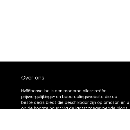
Over ons
Hv66bonsai.be is een moderne alles-in-één
prijsvergelijkings- en beoordelingswebsite die de
beste deals biedt die beschikbaar zijn op amazon en u
op de hoogte houdt via de laatst toegevoegde blogs.
Alle afbeeldingen zijn auteursrechtelijk beschermd
door hun respectievelijke eigenaren. Alle geciteerde
inhoud is afgeleid van hun respectievelijke bronnen.