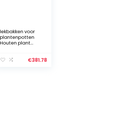
lekbakken voor
plantenpotten
Houten plant
display stand
woonkamer
bloem standaard
€
381.78
bloem tafel kip
vleugel hout
plank…