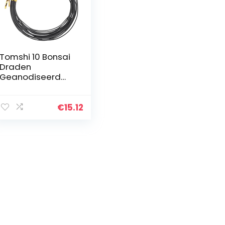
Tomshi 10 Bonsai
Draden
Geanodiseerd
Bonsai
Trainingsdraad in
5 Maten – 1,0 mm,
€
15.12
1,5 mm, 2,0 mm,
2,5 mm, 3,0 mm
Zwart