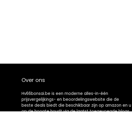
Over ons
Hv66bonsai.be is een moderne alles-in-één
prijsvergelijkings- en beoordelingswebsite die de
beste deals biedt die beschikbaar zijn op amazon en u
op de hoogte houdt via de laatst toegevoegde blogs.
Alle afbeeldingen zijn auteursrechtelijk beschermd
door hun respectievelijke eigenaren. Alle geciteerde
inhoud is afgeleid van hun respectievelijke bronnen.