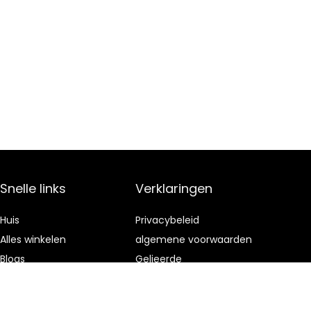
Snelle links
Verklaringen
Huis
Privacybeleid
Alles winkelen
algemene voorwaarden
Blogs
Gelieerde
openbaarmaking
Onze webshops
Adverteren