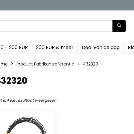
00 – 200 EUR
200 EUR & meer
Deal van de dag
Bl
ome
Product Fabrikantreferentie
‎432320
432320
t enkele resultaat weergeven