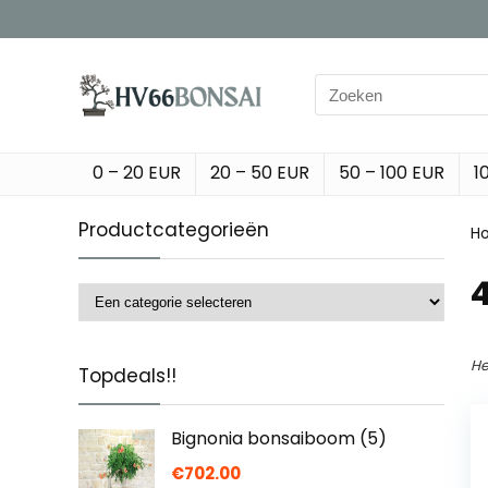
Search
for:
0 – 20 EUR
20 – 50 EUR
50 – 100 EUR
1
Productcategorieën
H
‎
He
Topdeals!!
Bignonia bonsaiboom (5)
€
702.00