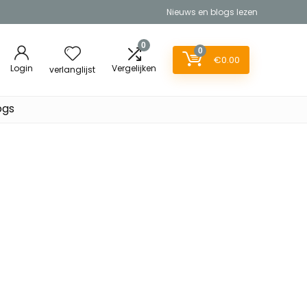
Nieuws en blogs lezen
0
0
€
0.00
Login
Vergelijken
verlanglijst
ogs