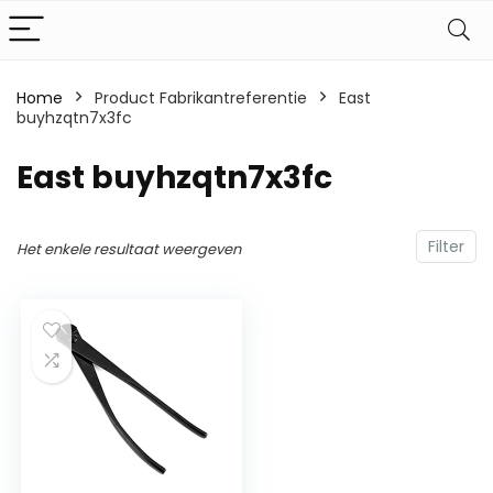
Home
Product Fabrikantreferentie
‎East
buyhzqtn7x3fc
‎East buyhzqtn7x3fc
Filter
Het enkele resultaat weergeven