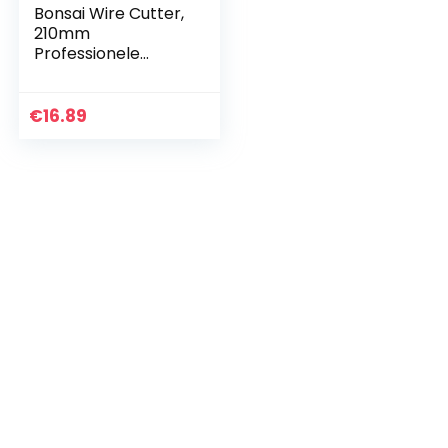
Bonsai Wire Cutter,
210mm
Professionele
Grade Mangaan
Staal Legering
Draad Snijders
€
16.89
Bonsai
Gereedschap