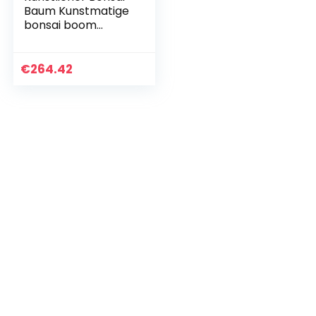
Baum Kunstmatige
bonsai boom
potplanten
welkom ceder
keramische
€
264.42
bloempot
landschap kaart
nep groene…