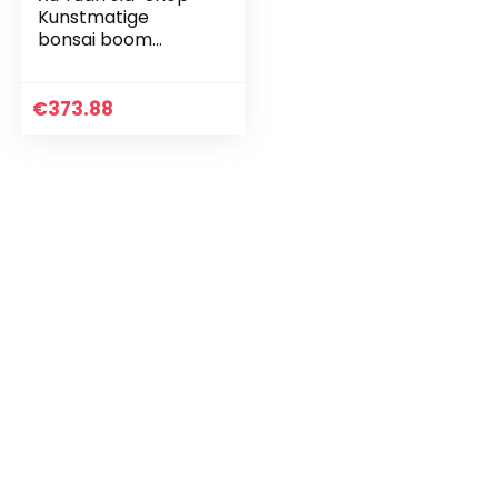
Kunstmatige
bonsai boom
welkome pijnboom
cliff Cypress
simulatie bonsai
€
373.88
woonkamer hotel
ingang…