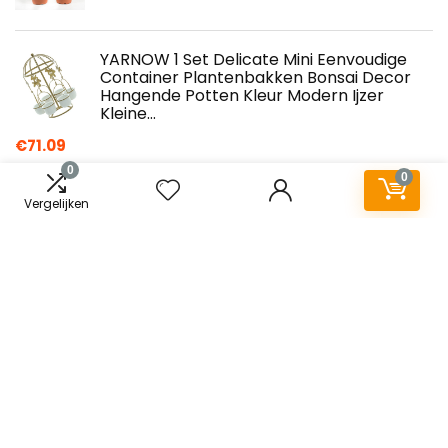
YARNOW 1 Set Delicate Mini Eenvoudige
Container Plantenbakken Bonsai Decor
Hangende Potten Kleur Modern Ijzer
Kleine…
€
71.09
0
0
Vergelijken
Bonsai Modellering Draad, DIY Bonsai
Draad Zacht Ijzer voor Tuinieren voor
Bloemenwinkel Decor voor Kralen voor
Fiets…
€
14.90
2X Mossporen voor Bonsai Boom Growing
Kit Sets & Uitrusting
€
22.56