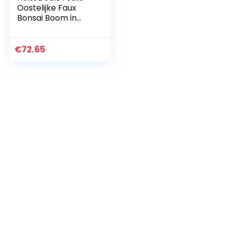
Oostelijke Faux
Bonsai Boom in
Sparboom stijl voor
thuis, Tuin Decor
Gift Item
€
72.65