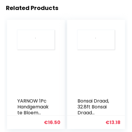
Related Products
YARNOW 1Pc
Bonsai Draad,
Handgemaak
32.8ft Bonsai
te Bloem
Draad
Voor Modieus
Gecoat
€
16.50
€
13.18
Container
Bloem Art
Hond
Zacht