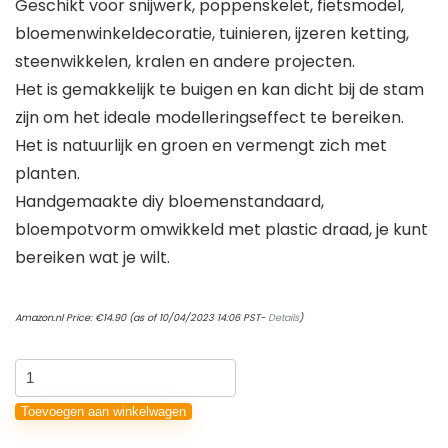
Geschikt voor snijwerk, poppenskelet, fietsmodel,
bloemenwinkeldecoratie, tuinieren, ijzeren ketting,
steenwikkelen, kralen en andere projecten.
Het is gemakkelijk te buigen en kan dicht bij de stam
zijn om het ideale modelleringseffect te bereiken.
Het is natuurlijk en groen en vermengt zich met
planten.
Handgemaakte diy bloemenstandaard,
bloempotvorm omwikkeld met plastic draad, je kunt
bereiken wat je wilt.
Amazon.nl Price:
€
14.90
(as of 10/04/2023 14:06 PST-
Details
)
Bonsai
Modellering
Toevoegen aan winkelwagen
Draad,