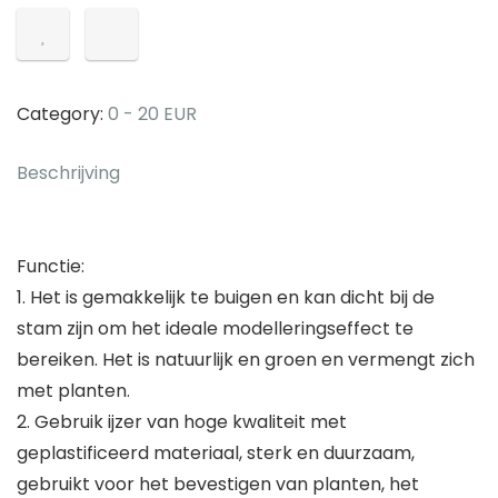
DIY
Bonsai
Draad
Zacht
Category:
0 - 20 EUR
Ijzer
voor
Beschrijving
Tuinieren
voor
Bloemenwinkel
Functie:
Decor
1. Het is gemakkelijk te buigen en kan dicht bij de
voor
stam zijn om het ideale modelleringseffect te
Kralen
bereiken. Het is natuurlijk en groen en vermengt zich
voor
met planten.
Fiets…
2. Gebruik ijzer van hoge kwaliteit met
hoeveelheid
geplastificeerd materiaal, sterk en duurzaam,
gebruikt voor het bevestigen van planten, het