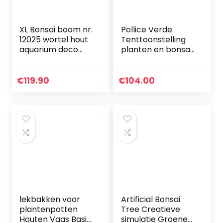
XL Bonsai boom nr.
Pollice Verde
12025 wortel hout
Tenttoonstelling
aquarium deco
planten en bonsai
aquascaping
– basis cm. 30 x 30
bonsai boom
cm, hoogte 700
decoratie
mm, wit
€
119.90
€
104.00
landschap mos
natuur
lekbakken voor
Artificial Bonsai
plantenpotten
Tree Creatieve
Houten Vaas Basis
simulatie Groene