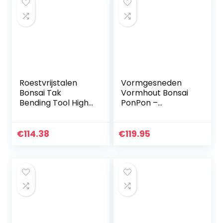
Roestvrijstalen
Vormgesneden
Bonsai Tak
Vormhout Bonsai
Bending Tool High
PonPon –
Precision Anti-
Juniperus media
roest Bonsai
Mint Julep
Bender met
Multiplateau –
€
114.38
€
119.95
Comfortabele
Totale hoogte 125-
Handgreep voor…
150 cm – 35 liter
pot…