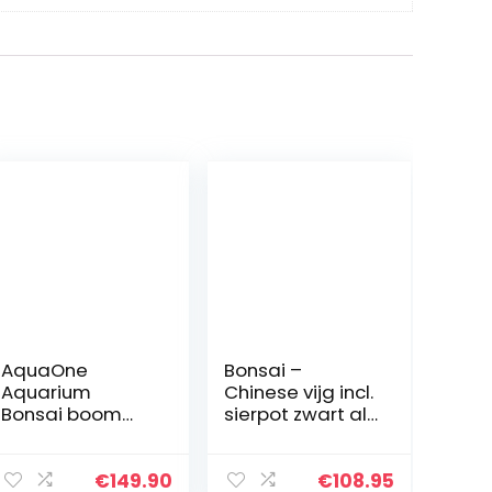
AquaOne
Bonsai –
Aquarium
Chinese vijg incl.
Bonsai boom
sierpot zwart als
XXL nr. 13039
set – Hoogte: 70
wortel Oriëntaal
cm
hout 50x25x40
€
149.90
€
108.95