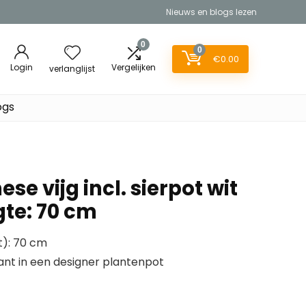
Nieuws en blogs lezen
0
0
€
0.00
Login
Vergelijken
verlanglijst
ogs
se vijg incl. sierpot wit
gte: 70 cm
t): 70 cm
ant in een designer plantenpot