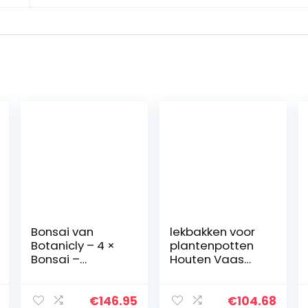
Bonsai van
lekbakken voor
Botanicly – 4 ×
plantenpotten
Bonsai –
Houten Vaas
Hoogte: 30 cm –
Basis Odd Jade
Bonsai
Ornamenten
Basis Theepot
€
146.95
€
104.68