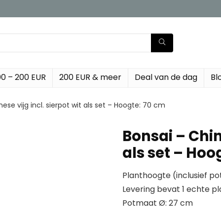
00 – 200 EUR
200 EUR & meer
Deal van de dag
Bl
ese vijg incl. sierpot wit als set – Hoogte: 70 cm
Bonsai – Chine
als set – Hoo
Planthoogte (inclusief po
Levering bevat 1 echte pl
Potmaat Ø: 27 cm