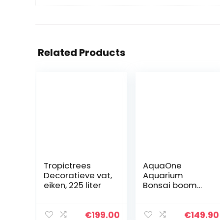
Related Products
Tropictrees
AquaOne
Decoratieve vat,
Aquarium
eiken, 225 liter
Bonsai boom
XXL nr. 13046
wortel Oriëntaal
hout 50x25x40
€
199.00
€
149.90