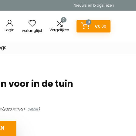
Nieuws en blogs lezen
0
0
€
0.00
Login
Vergelijken
verlanglijst
ogs
 voor in de tuin
4/2023 14:11 PST-
Details
)
EN