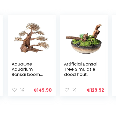
AquaOne
Artificial Bonsai
Aquarium
Tree Simulatie
Bonsai boom
dood hout
XXL nr. 13049
bonsai groene
wortel Oriëntaal
planten
hout 50x25x40
woonkamer
€
149.90
€
129.92
cm I
veranda
Aquascaping
kantoor groene
decoratie I
planten potten…
natuur unicum…