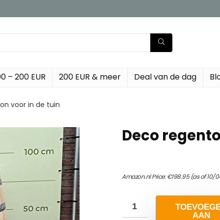
00 – 200 EUR
200 EUR & meer
Deal van de dag
Bl
n voor in de tuin
Deco regenton
Amazon.nl Price:
€
198.95
(as of 10/0
TOEVOEG
AAN