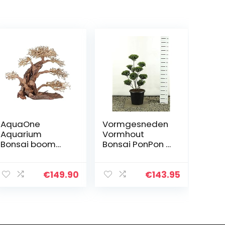
AquaOne
Vormgesneden
Aquarium
Vormhout
Bonsai boom
Bonsai PonPon –
XXL nr. 13040
Ilex crenata
wortel Oriëntaal
Green Hedge
hout 50x25x40
Multiplateau
€
149.90
€
143.95
cm I
extra – Totale
Aquascaping
hoogte 100-125
decoratie I
cm – 20 liter…
natuur unicum…