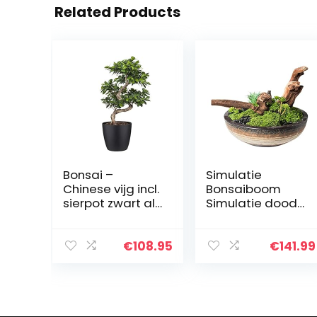
Related Products
Bonsai –
Simulatie
Chinese vijg incl.
Bonsaiboom
sierpot zwart als
Simulatie dood
set – Hoogte: 70
hout bonsai
cm
groene planten
woonkamer
€
108.95
€
141.99
veranda
kantoor groene
planten potten…