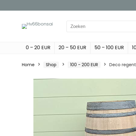
Search
for:
0 – 20 EUR
20 – 50 EUR
50 – 100 EUR
1
Home
Shop
100 - 200 EUR
Deco regento