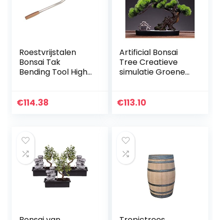
Roestvrijstalen
Artificial Bonsai
Bonsai Tak
Tree Creatieve
Bending Tool High
simulatie Groene
Precision Anti-
Plant Potte Living
roest Bonsai
Room Plant Bonsai
Bender met
Plum Blossom
€
114.38
€
113.10
Comfortabele
Fake Flower
Handgreep voor…
Indoor…
Bonsai van
Tropictrees