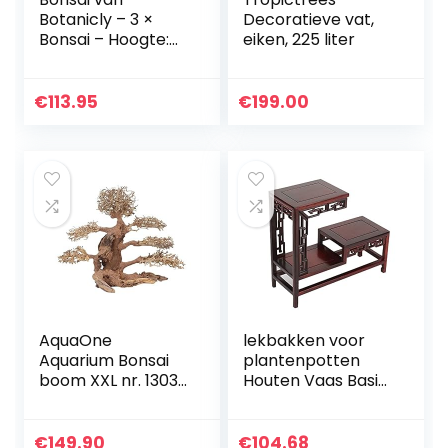
Botanicly – 3 ×
Decoratieve vat,
Bonsai – Hoogte:
eiken, 225 liter
30 cm – Bonsai
€
113.95
€
199.00
AquaOne
lekbakken voor
Aquarium Bonsai
plantenpotten
boom XXL nr. 13039
Houten Vaas Basis
wortel Oriëntaal
Odd Jade
hout 50x25x40 cm
Ornamenten Basis
I Aquascaping
Theepot Bracket
€
149.90
€
104.68