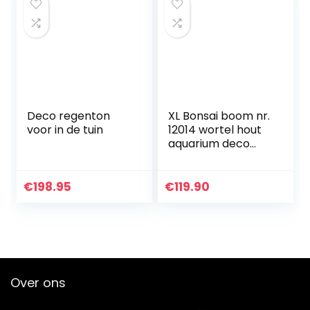
Deco regenton
XL Bonsai boom nr.
voor in de tuin
12014 wortel hout
aquarium deco
aquascaping
bonsai boom
decoratie
€
198.95
€
119.90
landschap mos
natuur
Over ons