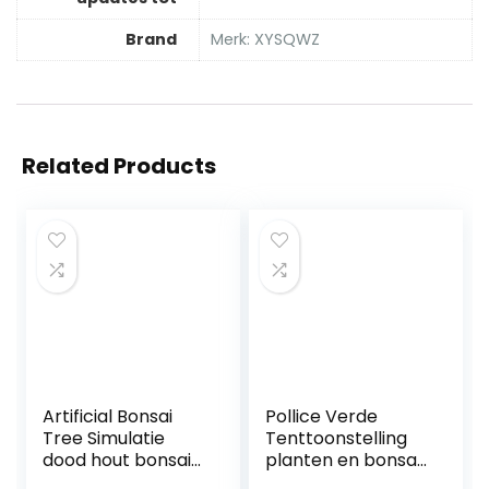
Brand
Merk: XYSQWZ
Related Products
Artificial Bonsai
Pollice Verde
Tree Simulatie
Tenttoonstelling
dood hout bonsai
planten en bonsai
groene planten
– basis cm. 30 x 30