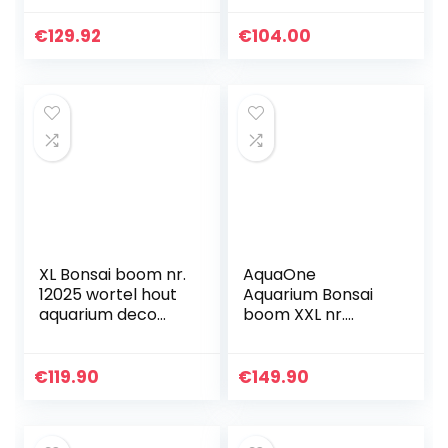
woonkamer
cm, hoogte 700
veranda kantoor
mm, wit
€
129.92
€
104.00
groene planten
potten…
XL Bonsai boom nr.
AquaOne
12025 wortel hout
Aquarium Bonsai
aquarium deco
boom XXL nr.
aquascaping
13048 wortel
bonsai boom
Oriëntaal hout
decoratie
50x25x40 cm I
€
119.90
€
149.90
landschap mos
Aquascaping
natuur
decoratie I natuur
unicum…