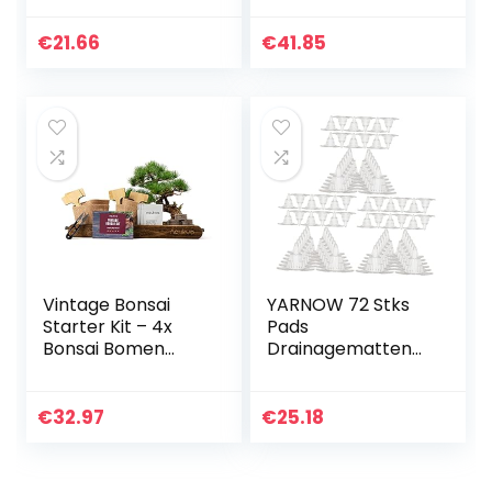
Modieus Decor
Delicaat Geschenk
€
21.66
€
41.85
Pen Kunst Zonder
Kantoor…
Vintage Bonsai
YARNOW 72 Stks
Starter Kit – 4x
Pads
Bonsai Bomen
Drainagematten
(Organische
Filters Tuin Voor
Zaden) – Uniek
Schermen Pakking
Cadeau Idee –
Plant Pad Gat DIY
€
32.97
€
25.18
Alles wat u nodig
Netten Ademende
heeft om uw…
Pot Accessoire…