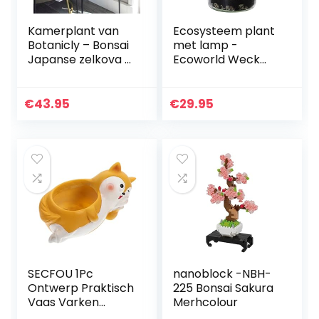
Kamerplant van
Ecosysteem plant
Botanicly – Bonsai
met lamp -
Japanse zelkova –
Ecoworld Weck
Hoogte: 25 cm –
Glas met Lamp + 1
Bonsai Zelkova
Mini Bonsai
Serrata
Ginseng – Ø10,5
€
43.95
€
29.95
cm – Hoogte 21 cm
SECFOU 1Pc
nanoblock -NBH-
Ontwerp Praktisch
225 Bonsai Sakura
Vaas Varken
Merhcolour
Tuinen Succulent