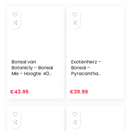
Bonsai van
Exotenherz –
Botanicly – Bonsai
Bonsai –
Mix – Hoogte: 40
Pyracantha
cm – Bonsai Mix
coccinea –
vuurdoorn –
cascade – 10x10cm
€
43.95
€
39.99