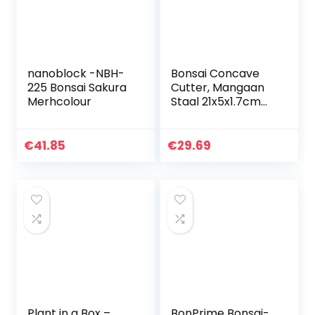
nanoblock -NBH-
Bonsai Concave
225 Bonsai Sakura
Cutter, Mangaan
Merhcolour
Staal 21x5x1.7cm
Bonsai Tree Knob
Cutter Handig
Praktisch
€
41.85
€
29.69
Ergonomisch
Handvat voor
Tuin…
Plant in a Box –
BonPrime Bonsai-