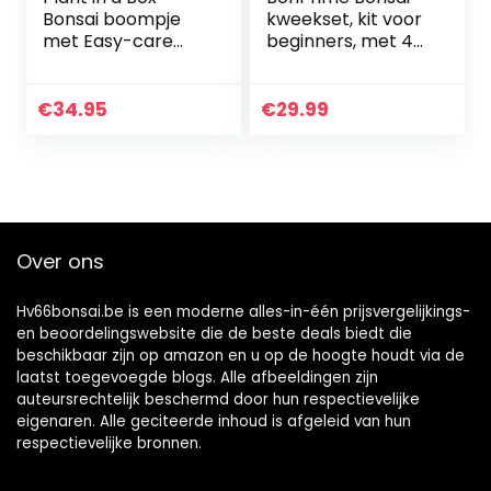
Bonsai boompje
kweekset, kit voor
met Easy-care
beginners, met 4
watersysteem én
soorten bomen, 4
stromende
bamboepotten, 4
waterval over Zen
turfkorrels, 4
€
34.95
€
29.99
stenen –
plantenmarkering
kamerplant –
en…
Hoogte…
Over ons
Hv66bonsai.be is een moderne alles-in-één prijsvergelijkings-
en beoordelingswebsite die de beste deals biedt die
beschikbaar zijn op amazon en u op de hoogte houdt via de
laatst toegevoegde blogs. Alle afbeeldingen zijn
auteursrechtelijk beschermd door hun respectievelijke
eigenaren. Alle geciteerde inhoud is afgeleid van hun
respectievelijke bronnen.