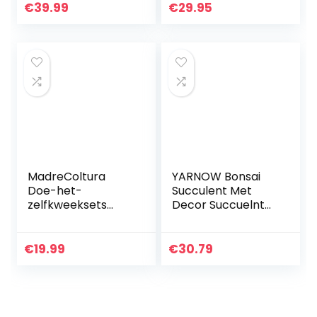
cascade – 10x10cm
Ginseng – Ø10,5
€
39.99
€
29.95
cm – Hoogte 21 cm
MadreColtura
YARNOW Bonsai
Doe-het-
Succulent Met
zelfkweeksets
Decor Succuelnt
Bonsai | Kweekset
Planten Plant
inclusief 4 soorten
Desktop Lade
bonsai-zaden |
Container Indoor
€
19.99
€
30.79
Zaadcadeau voor
Decoratieve Strip
boom planten…
Schotel…