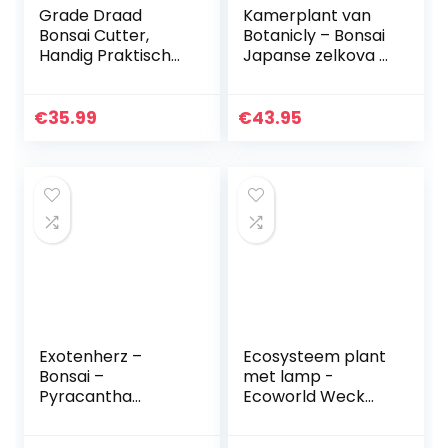
Grade Draad
Kamerplant van
Bonsai Cutter,
Botanicly – Bonsai
Handig Praktisch
Japanse zelkova –
Ergonomisch
Hoogte: 25 cm –
Handvat
Bonsai Zelkova
Roestvrijstalen
Serrata
€
35.99
€
43.95
Bonsai Draad
Cutter voor
Binnenplaats…
Exotenherz –
Ecosysteem plant
Bonsai –
met lamp -
Pyracantha
Ecoworld Weck
coccinea –
Glas met Lamp + 1
vuurdoorn –
Mini Bonsai