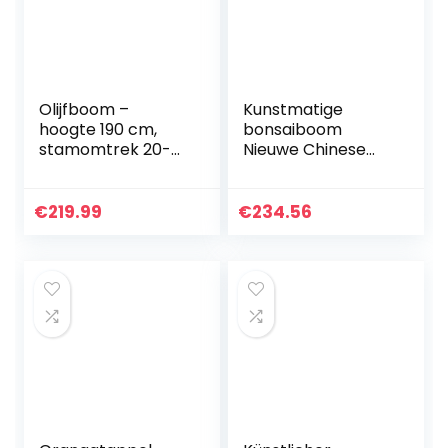
Olijfboom –
Kunstmatige
hoogte 190 cm,
bonsaiboom
stamomtrek 20-
Nieuwe Chinese
40 cm, ca. 40 jaar
Fake Boom Bonsai
oud, olijven, olea
Simulatie Tree
europea, A+
Outdoor Tuin
€
219.99
€
234.56
Woondecoratie
Simulatie Tree
Pot…