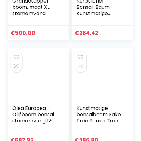
Granaatappel
Künstlicher
boom, maat XL,
Bonsai-Baum
stamomvang
Kunstmatige
maat 40-50 cm
bonsai boom
potplanten
welkom ceder
€
500.00
€
264.42
keramische
bloempot
landschap kaart
nep groene…
Olea Europea –
Kunstmatige
Olijfboom bonsai
bonsaiboom Fake
stamomvang 120-
Tree Bonsai Tree
140cm
Kunstmatige
Bonsai Tree Faux-
potplant met hars
€
587.95
€
286.80