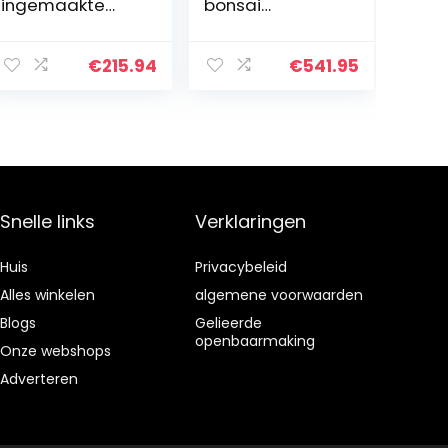
ingemaakte
bonsai
kleine bonsai
stamomvang
nep bloem tuin
100-120cm
decor
€
215.94
€
541.95
duurzaam en
gemakkelijk te
matchen
Snelle links
Verklaringen
Huis
Privacybeleid
Alles winkelen
algemene voorwaarden
Blogs
Gelieerde
openbaarmaking
Onze webshops
Adverteren