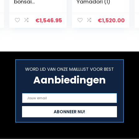
bonsai
Yamadori (1)
stamomvang
180-230cm
€
1,546.95
€
1,520.00
WORD LID VAN ONZE MAILLIJST VOOR BEST
Aanbiedingen