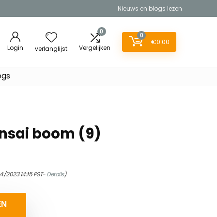
Nieuws en blogs lezen
0
0
€
0.00
Login
Vergelijken
verlanglijst
ogs
nsai boom (9)
04/2023 14:15 PST-
Details
)
EN