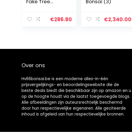
Fake Tree
Bonsai (3)
Bonsai Tree
Kunstmatige
Bonsai Tree
€
286.80
€
2,340.00
Faux-potplant
met hars
Gesneden pot –
17.7 inch…
Over ons
Hv66bonsai.be is een moderne alles-in-één
prijsvergelijkings- en beoordelingswebsite die de
beste deals biedt die beschikbaar zijn op amazon en u
op de hoogte houdt via de laatst toegevoegde blogs.
Alle afbeeldingen zijn auteursrechtelijk beschermd
door hun respectievelijke eigenaren. Alle geciteerde
inhoud is afgeleid van hun respectievelijke bronnen.