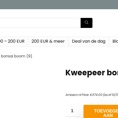
00 – 200 EUR
200 EUR & meer
Deal van de dag
Bl
 bonsai boom (9)
Kweepeer bo
Amazon.nl Price:
€
374.00
(as of 10/
TOEVOEG
AAN