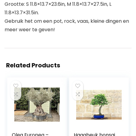
Grootte: S 11.8×13.7×23.6in, M 11.8×13.7×27.5in, L
11.8×13.7×31.5in.
Gebruik het om een ​​pot, rock, vaas, kleine dingen en
meer weer te geven!
Related Products
Olea Europea –
Haagbeuk bonsai