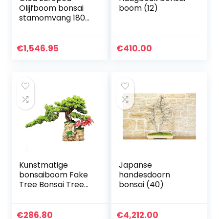
Olijfboom bonsai
boom (12)
stamomvang 180-
230cm
€
1,546.95
€
410.00
Kunstmatige
Japanse
bonsaiboom Fake
handesdoorn
Tree Bonsai Tree
bonsai (40)
Kunstmatige
Bonsai Tree Faux-
potplant met hars
€
286.80
€
4,212.00