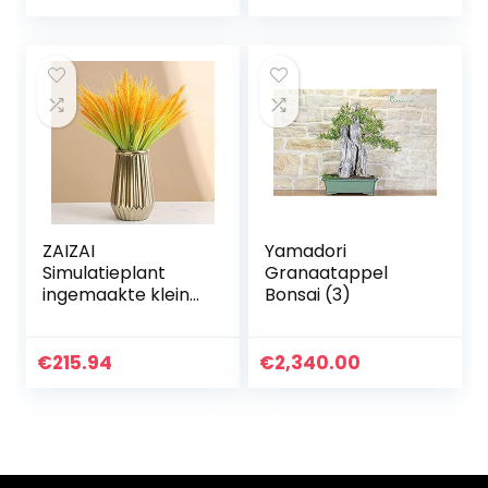
Gesneden pot –
17.7 inch…
ZAIZAI
Yamadori
Simulatieplant
Granaatappel
ingemaakte kleine
Bonsai (3)
bonsai nep bloem
tuin decor
duurzaam en
€
215.94
€
2,340.00
gemakkelijk te
matchen