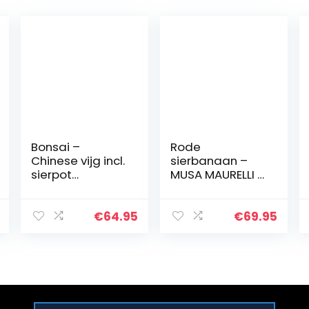
Bonsai –
Rode
Chinese vijg incl.
sierbanaan –
sierpot
MUSA MAURELLI –
champagne
160 cm – A+
kleurig sierpot
als set –
€
64.95
€
69.95
Hoogte: 50 cm