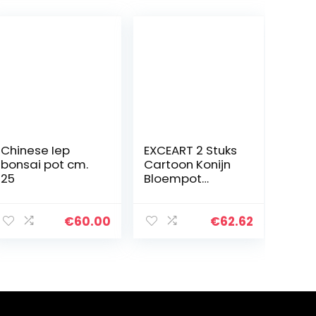
Chinese Iep
EXCEART 2 Stuks
bonsai pot cm.
Cartoon Konijn
25
Bloempot
Konijntje
Paddestoel
Sappig Planter
€
60.00
€
62.62
Hars Bonsai
Houder Pasen
Mand Voor…