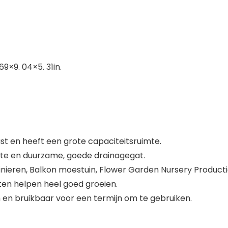
9×9. 04×5. 31in.
vast en heeft een grote capaciteitsruimte.
aste en duurzame, goede drainagegat.
inieren, Balkon moestuin, Flower Garden Nursery Producti
ten helpen heel goed groeien.
en bruikbaar voor een termijn om te gebruiken.