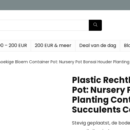
00 – 200 EUR
200 EUR & meer
Deal van de dag
Bl
hoekige Bloem Container Pot: Nursery Pot Bonsai Houder Planti
Plastic Rech
Pot: Nursery
Planting Con
Succulents 
Stevig geplaatst, de bodem