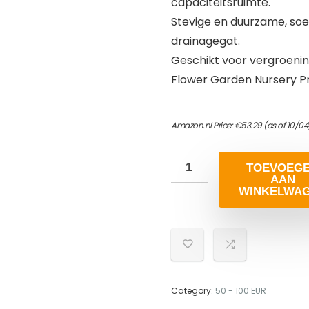
capaciteitsruimte.
Stevige en duurzame, soe
drainagegat.
Geschikt voor vergroening
Flower Garden Nursery Pr
Amazon.nl Price:
€
53.29
(as of 10/0
TOEVOEG
AAN
WINKELWA
Category:
50 - 100 EUR