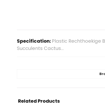
Specification:
Plastic Rechthoekige 
Succulents Cactus…
Br
Related Products