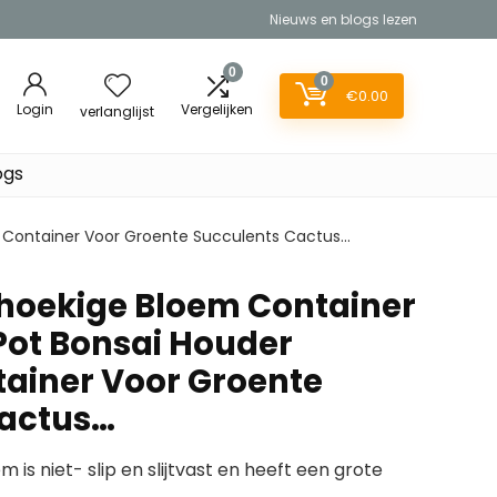
Nieuws en blogs lezen
0
0
€
0.00
Login
Vergelijken
verlanglijst
ogs
ng Container Voor Groente Succulents Cactus…
thoekige Bloem Container
 Pot Bonsai Houder
tainer Voor Groente
Cactus…
 is niet- slip en slijtvast en heeft een grote