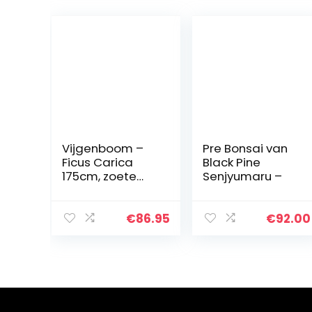
Vijgenboom –
Pre Bonsai van
Ficus Carica
Black Pine
175cm, zoete
Senjyumaru –
groene vijg
€
86.95
€
92.00