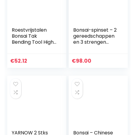
Roestvrijstalen
Bonsai-spinset – 2
Bonsai Tak
gereedschappen
Bending Tool High
en 3 strengen
Precision Anti-
draad
roest Bonsai
Bender met
€
52.12
€
98.00
Comfortabele
Handgreep voor…
YARNOW 2 Stks
Bonsai – Chinese