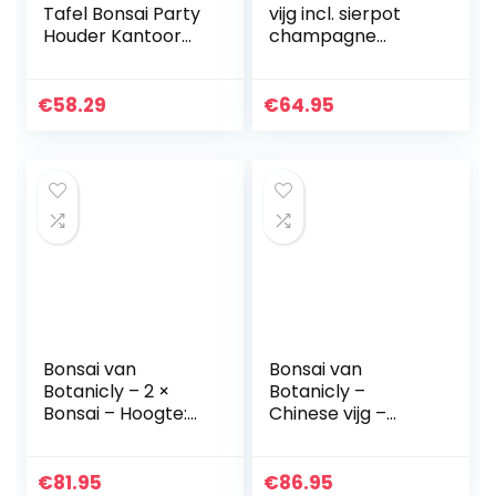
Tafel Bonsai Party
vijg incl. sierpot
Houder Kantoor
champagne
Thuis Bud
kleurig sierpot als
Decoratieve Mini
set – Hoogte: 50
Keramische
cm
€
58.29
€
64.95
Drainage Planter
Bloempot Tuin…
Bonsai van
Bonsai van
Botanicly – 2 ×
Botanicly –
Bonsai – Hoogte:
Chinese vijg –
30 cm – Bonsai
Hoogte: 70 cm –
Ficus Gin Seng
€
81.95
€
86.95