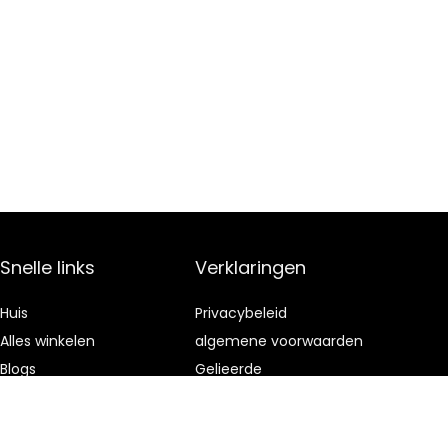
Snelle links
Verklaringen
Huis
Privacybeleid
Alles winkelen
algemene voorwaarden
Blogs
Gelieerde
openbaarmaking
Onze webshops
Adverteren