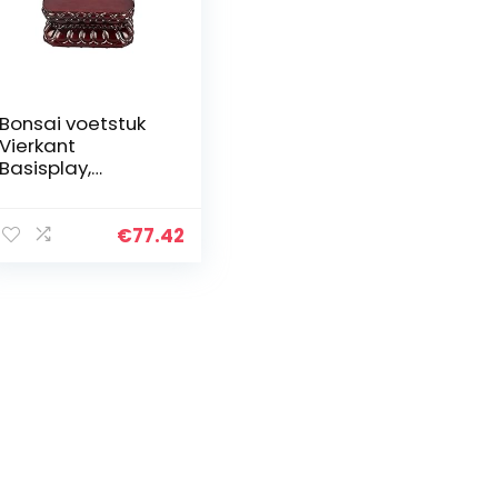
Bonsai voetstuk
Vierkant
Basisplay,
Delicate Kleine
Retro Buddha
Base, Bonsai
€
77.42
Voetstuk Kleine
Potten Houten…