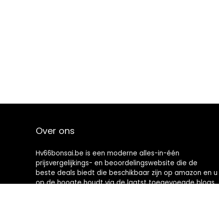
Over ons
Hv66bonsai.be is een moderne alles-in-één
prijsvergelijkings- en beoordelingswebsite die de
beste deals biedt die beschikbaar zijn op amazon en u
op de hoogte houdt via de laatst toegevoegde blogs.
Alle afbeeldingen zijn auteursrechtelijk beschermd
door hun respectievelijke eigenaren. Alle geciteerde
inhoud is afgeleid van hun respectievelijke bronnen.