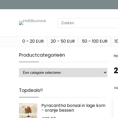
Search
for:
0 – 20 EUR
20 – 50 EUR
50 – 100 EUR
1
Productcategorieën
H
‎
He
Topdeals!!
Pyracantha bonsai in lage kom
- oranje bessen