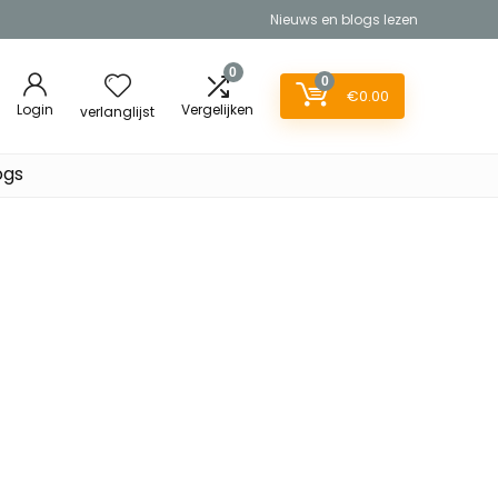
Nieuws en blogs lezen
0
0
€
0.00
Login
Vergelijken
verlanglijst
ogs