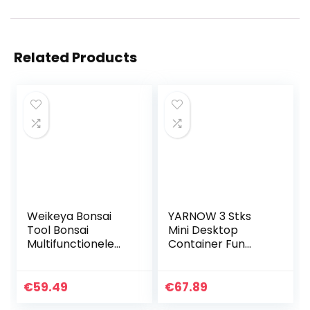
Related Products
Weikeya Bonsai
YARNOW 3 Stks
Tool Bonsai
Mini Desktop
Multifunctionele
Container Fun
gereedschapsset,
Kleur Met
ergonomisch, 59,5
Keramiek Schattig
x 38,5 cm, met
Collectief Home
€
59.49
€
67.89
roestvrij staal
Center Decoratief