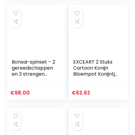
Beeldje Bonsai…
Bonsai-spinset – 2
EXCEART 2 Stuks
gereedschappen
Cartoon Konijn
en 3 strengen
Bloempot Konijntje
draad
Paddestoel Sappig
Planter Hars
Bonsai Houder
€
98.00
€
62.62
Pasen Mand Voor…