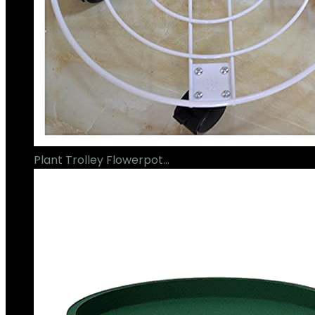
Plant Trolley Flowerpot…
€
64.06