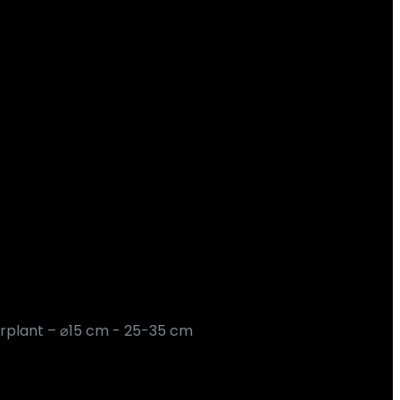
erplant – ⌀15 cm - 25-35 cm
€
22.95