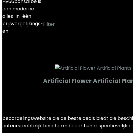
Hv66bonsai.be is
‎CHEFRU
een moderne
alles-in-één
prijsvergelijkings-
Filter
en
Het enkele resultaat weergeven
Added to wishlist
Removed from wishlis
Add to compare
Artificial Flower Artificial 
Added to wishlist
Removed from wishlis
Add to compare
€
27.27
beoordelingswebsite die de beste deals biedt die beschi
auteursrechtelijk beschermd door hun respectievelijke e