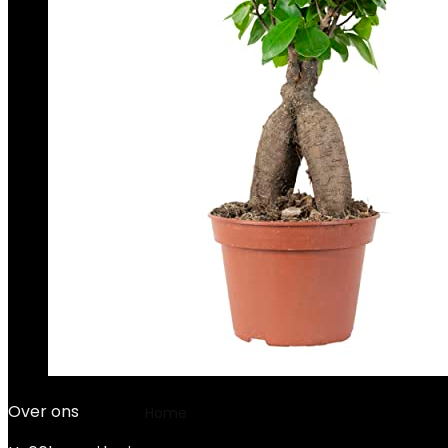
Over ons
Home
Product Fabrikant
‎CHEFRU