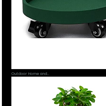
Outdoor Home and…
€
110.05