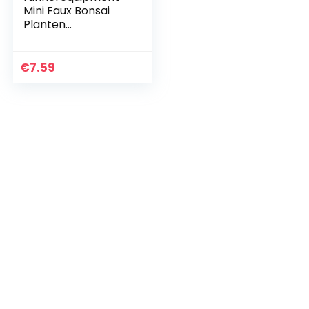
Mini Faux Bonsai
Planten
Gesimuleerd
Groene Plant
Bloem Inpot Decor
€
7.59
Kunstmatige Bonsai
Boom Plant…