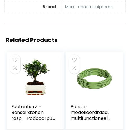
Brand
Merk: runnerequipment
Related Products
Exotenherz –
Bonsai-
Bonsai Stenen
modelleerdraad,
rasp – Podocarpus
multifunctioneel
macrophyllus – ca.
DIY-bonsaidraad
6 jaar – bolvorm
voor fietsmodel