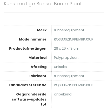
Kunstmatige Bonsai Boom Plant…
Merk
‎runnerequipment
Modelnummer
‎RQSB36Z15PPBMRPJX0P
Productafmetingen
‎26 x 26 x 19 cm
Materiaal
‎Polypropyleen
Afdeling
‎uniseks
Fabrikant
‎runnerequipment
Fabrikantreferentie
‎RQSB36Z15PPBMRPJX0P
Gegarandeerde
‎onbekend
software-updates
tot