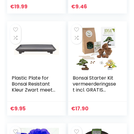
voor
€
19.99
€
9.46
bloemenwinkeldec
or voor kralen
voor…
Plastic Plate for
Bonsai Starter Kit
Bonsai Resistant
vermeerderingsse
Kleur Zwart meet
t incl. GRATIS
15×10 centimeter |
eBook –
verschillende
plantenset van
maten om te
kokosnootpotten,
€
9.95
€
17.90
kiezen | ideaal
zaden & grond –
voor…
duurzaam…