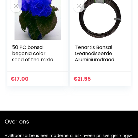
50 PC bonsai
Tenartis Bonsai
begonia color
Geanodiseerde
seed of the mixla
Aluminiumdraad
Hybrida voss
2,5 mm 500 g –
lanterne flowers
Ishizaki Kenzan
begonia malus
Gemaakt in Japan
€
17.00
€
21.95
spectabilis chinese
bonsai…
Over ons
Hv66bonsai.be is een moderne alles-in-één prijsvergelijkings-