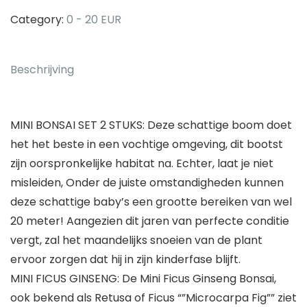
Ginseng
-
Category:
0 - 20 EUR
2
Mini
Beschrijving
Plantjes
-
Potmaat
MINI BONSAI SET 2 STUKS: Deze schattige boom doet
7
het het beste in een vochtige omgeving, dit bootst
cm/Hoogte
zijn oorspronkelijke habitat na. Echter, laat je niet
+/-
misleiden, Onder de juiste omstandigheden kunnen
21
deze schattige baby’s een grootte bereiken van wel
cm
20 meter! Aangezien dit jaren van perfecte conditie
hoeveelheid
vergt, zal het maandelijks snoeien van de plant
ervoor zorgen dat hij in zijn kinderfase blijft.
MINI FICUS GINSENG: De Mini Ficus Ginseng Bonsai,
ook bekend als Retusa of Ficus “”Microcarpa Fig”” ziet