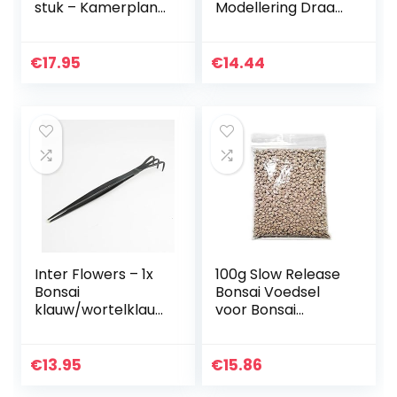
stuk – Kamerplant
Modellering Draad
in kwekerspot ⌀12
Anti-aging 32,8ft
cm – ↕35 cm
voor Tuinieren
voor Kralen voor
€
17.95
€
14.44
Fiets Model voor…
Inter Flowers – 1x
100g Slow Release
Bonsai
Bonsai Voedsel
klauw/wortelklauw
voor Bonsai
met pincet – zeer
Boomkweekset
hoge kwaliteit –
Sets & Equipment
belangrijk bij het
€
13.95
€
15.86
omplanten van