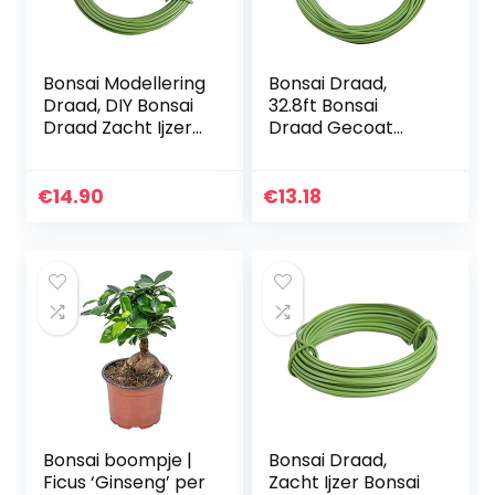
Bonsai Modellering
Bonsai Draad,
Draad, DIY Bonsai
32.8ft Bonsai
Draad Zacht Ijzer
Draad Gecoat
voor Tuinieren
Bloem Art Zacht
voor
Ijzerdraad
Bloemenwinkel
Handgemaakte
€
14.90
€
13.18
Decor voor Kralen
Gemakkelijk Te
voor Fiets…
Buigen Diy…
Bonsai boompje |
Bonsai Draad,
Ficus ‘Ginseng’ per
Zacht Ijzer Bonsai