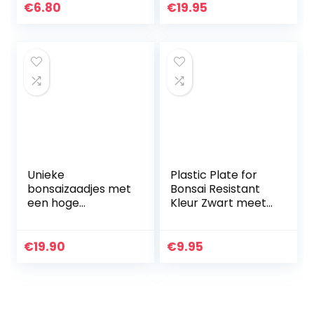
Komkommer,
cm/Hoogte +/- 21
€
6.80
€
19.95
Cherrytomaat,
cm
Wortelen, Erwten…
Unieke
Plastic Plate for
bonsaizaadjes met
Bonsai Resistant
een hoge
Kleur Zwart meet
kiemkracht –
15×10 centimeter |
plantzaadset voor
verschillende
uw eigen
maten om te
€
19.90
€
9.95
bonsaiboom (set
kiezen | ideaal
van 5 zaden
voor…
inclusief GRATIS…