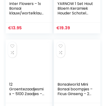
Inter Flowers – 1x
YARNOW 1 Set Hout
Bonsai
Bloem Keramiek
klauw/wortelklauw
Houder Schotel
met pincet – zeer
Dienblad Patroon
hoge kwaliteit –
Home Plant Voor
belangrijk bij het
En Houten Xmas
€
13.95
€
19.39
omplanten van
Tuinieren Boom…
bonsai…
12
Bonsaiworld Mini
Groentezaadjesmi
Bonsai boompjes –
x – 5100 Zaadjes –
Ficus Ginseng – 2
Tomaat, Paprika,
Mini Plantjes –
Ui, Sla, Courgette,
Potmaat 7