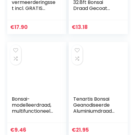
vermeerderingsse
32.8ft Bonsai
t incl. GRATIS
Draad Gecoat
eBook –
Bloem Art Zacht
plantenset van
Ijzerdraad
kokosnootpotten,
Handgemaakte
€
17.90
€
13.18
zaden & grond –
Gemakkelijk Te
duurzaam…
Buigen Diy…
Bonsai-
Tenartis Bonsai
modelleerdraad,
Geanodiseerde
multifunctioneel
Aluminiumdraad
DIY-bonsaidraad
2,5 mm 500 g –
voor fietsmodel
Ishizaki Kenzan
voor
Gemaakt in Japan
€
9.46
€
21.95