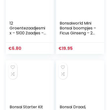
12
Bonsaiworld Mini
Groentezaadjesmi
Bonsai boompjes –
x – 5100 Zaadjes –
Ficus Ginseng – 2
Tomaat, Paprika,
Mini Plantjes –
Ui, Sla, Courgette,
Potmaat 7
Komkommer,
cm/Hoogte +/- 21
€
6.80
€
19.95
Cherrytomaat,
cm
Wortelen, Erwten…
Bonsai Starter Kit
Bonsai Draad,