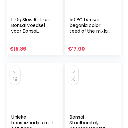
100g Slow Release
50 PC bonsai
Bonsai Voedsel
begonia color
voor Bonsai
seed of the mixla
Boomkweekset
Hybrida voss
Sets & Equipment
lanterne flowers
begonia malus
€
15.86
€
17.00
spectabilis chinese
bonsai…
Unieke
Bonsai
bonsaizaadjes met
Staalborstel,