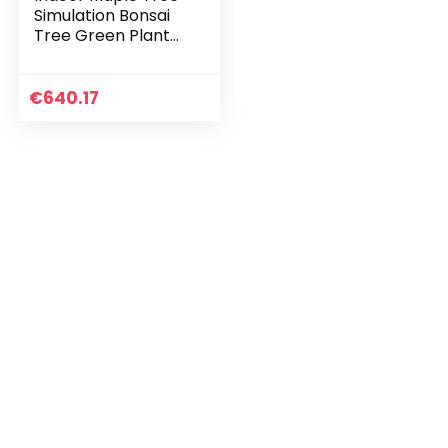
Simulation Bonsai
Tree Green Plant
Pot Plant Home
Living Room Office
Desktop Decoratie
€
640.17
ornamenten…