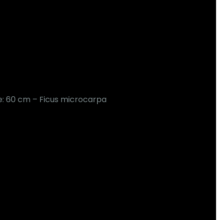
te: 60 cm – Ficus microcarpa
€
63.95