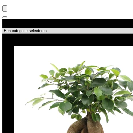
Productcategorieën
Topdeals!!