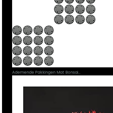
Ademende Pakkingen Mat Bonsai…
€
30.29