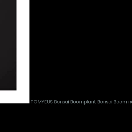
TOMYEUS Bonsai Boomplant Bonsai Boom nam
nmz63n51qt2