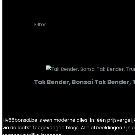
‎Niiyenmz63n51qt2
Filter
Het enkele resultaat weergeven
Added to wishlist
Removed from wishlist
0
Add to compare
Tak Bender, Bonsai Tak Bender, 
Added to wishlist
Removed from wishlist
0
Add to compare
€
18.99
Hv66bonsai.be is een moderne alles-in-één prijsvergeli
via de laatst toegevoegde blogs. Alle afbeeldingen zijn 