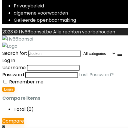
Privacybeleid
algemene voorwaarden
Gelieerde openbaarmaking
2023 © Hv66bonsai.be Alle rechten voorbehouden
Search for:
Log In
Username
Password
Lost Password?
Remember me
Login
Compare items
Total (
0
)
Compare