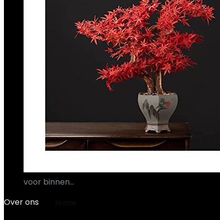
voor binnen…
€
195.18
Over ons
Home
Product Onderdeelnummer
‎Niiye