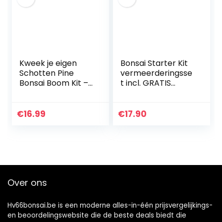
Kweek je eigen
Bonsai Starter Kit
Schotten Pine
vermeerderingsse
Bonsai Boom Kit –
t incl. GRATIS
Indoor Tuinieren
eBook –
Verjaardagscadea
plantenset van
u
kokosnootpotten,
€
16.99
€
17.90
zaden & grond –
duurzaam…
Over ons
Hv66bonsai.be is een moderne alles-in-één prijsvergelijkings-
en beoordelingswebsite die de beste deals biedt die