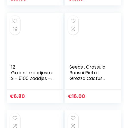
Gemakkelijk Te
Buigen Diy…
12
Seeds . Crassula
Groentezaadjesmi
Bonsai Pietra
x – 5100 Zaadjes –
Grezza Cactus
Tomaat, Paprika,
Bonsai Esotici
Ui, Sla, Courgette,
Bonsai Rare 50
Komkommer,
PCS carnoso De
€
6.80
€
16.00
Cherrytomaat,
Flores Bonsai
Wortelen, Erwten…
Piccole Piante…