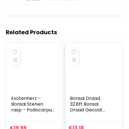
Related Products
Exotenherz –
Bonsai Draad,
Bonsai Stenen
32.8ft Bonsai
rasp – Podocarpus
Draad Gecoat
macrophyllus – ca.
Bloem Art Zacht
6 jaar – bolvorm
Ijzerdraad
Handgemaakte
€
19.99
€
13.18