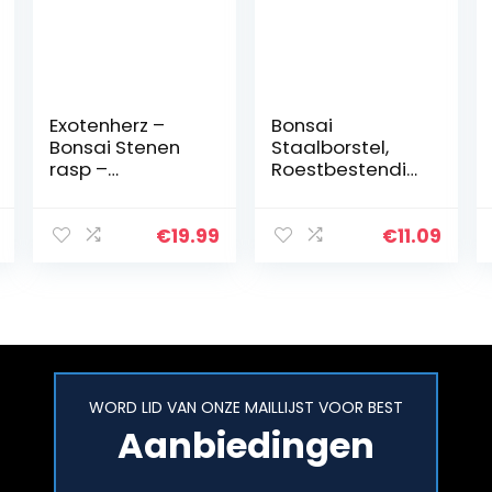
Exotenherz –
Bonsai
Bonsai Stenen
Staalborstel,
rasp –
Roestbestendig
Podocarpus
Bonsai
macrophyllus –
Reinigingsgeree
ca. 6 jaar –
dschap Veilig
€
19.99
€
11.09
bolvorm
voor Tuin voor
Patio
WORD LID VAN ONZE MAILLIJST VOOR BEST
Aanbiedingen