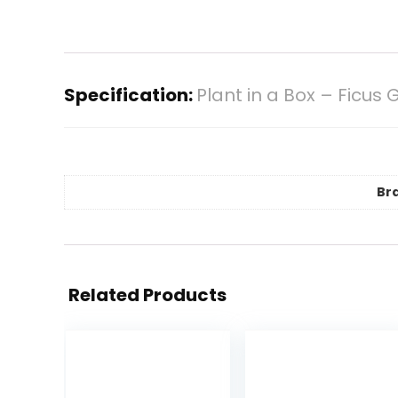
Specification:
Plant in a Box – Ficu
Br
Related Products