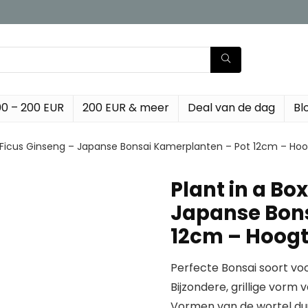
00 – 200 EUR
200 EUR & meer
Deal van de dag
Bl
 – Ficus Ginseng – Japanse Bonsai Kamerplanten – Pot 12cm – H
Plant in a Bo
Japanse Bons
12cm – Hoog
Perfecte Bonsai soort vo
Bijzondere, grillige vorm 
Vormen van de wortel duu