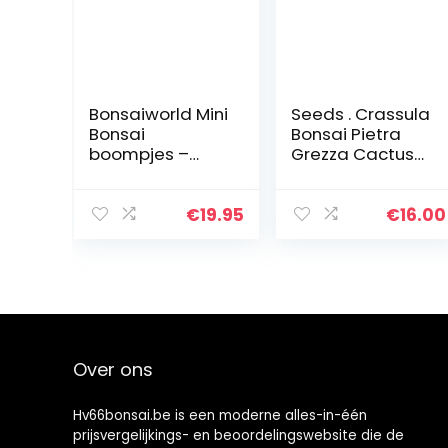
Bonsaiworld Mini
Seeds . Crassula
Bonsai
Bonsai Pietra
boompjes –
Grezza Cactus
Ficus Ginseng –
Bonsai Esotici
2 Mini Plantjes –
Bonsai Rare 50
Potmaat 7
PCS carnoso De
€
19.95
€
16.00
cm/Hoogte +/-
Flores Bonsai
21 cm
Piccole Piante…
Over ons
Hv66bonsai.be is een moderne alles-in-één
prijsvergelijkings- en beoordelingswebsite die de