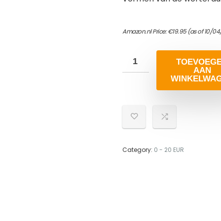
Amazon.nl Price:
€
19.95
(as of 10/04
TOEVOEG
AAN
WINKELWA
Category:
0 - 20 EUR