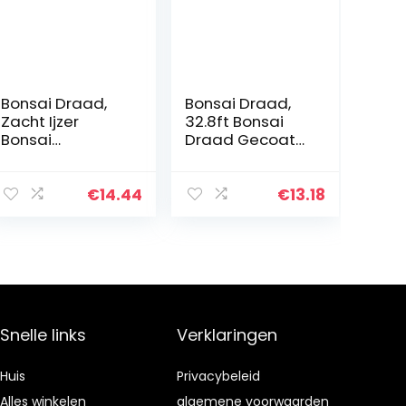
Bonsai Draad,
Bonsai Draad,
Zacht Ijzer
32.8ft Bonsai
Bonsai
Draad Gecoat
Modellering
Bloem Art Zacht
Draad Anti-
Ijzerdraad
aging 32,8ft
Handgemaakte
€
14.44
€
13.18
voor Tuinieren
Gemakkelijk Te
voor Kralen voor
Buigen Diy…
Fiets Model
voor…
Snelle links
Verklaringen
Huis
Privacybeleid
Alles winkelen
algemene voorwaarden