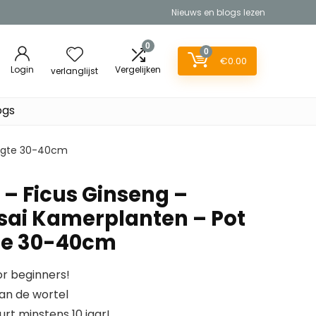
Nieuws en blogs lezen
0
0
€
0.00
Login
Vergelijken
verlanglijst
ogs
oogte 30-40cm
x – Ficus Ginseng –
ai Kamerplanten – Pot
te 30-40cm
or beginners!
van de wortel
rt minstens 10 jaar!