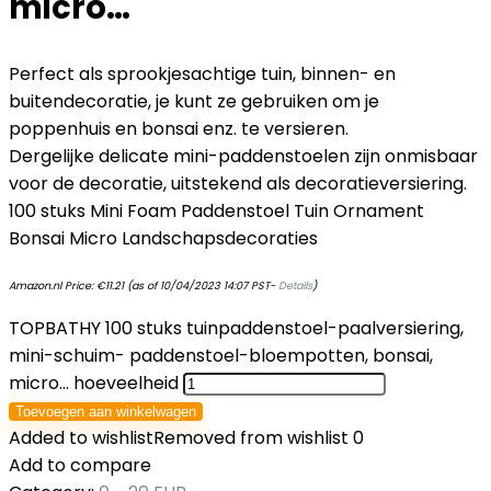
micro…
Perfect als sprookjesachtige tuin, binnen- en
buitendecoratie, je kunt ze gebruiken om je
poppenhuis en bonsai enz. te versieren.
Dergelijke delicate mini-paddenstoelen zijn onmisbaar
voor de decoratie, uitstekend als decoratieversiering.
100 stuks Mini Foam Paddenstoel Tuin Ornament
Bonsai Micro Landschapsdecoraties
Amazon.nl Price:
€
11.21
(as of 10/04/2023 14:07 PST-
Details
)
TOPBATHY 100 stuks tuinpaddenstoel-paalversiering,
mini-schuim- paddenstoel-bloempotten, bonsai,
micro… hoeveelheid
Toevoegen aan winkelwagen
Added to wishlist
Removed from wishlist
0
Add to compare