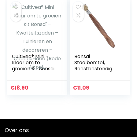
Cultivea® Mini –
Bonsai
Klaar om te
Staalborstel,
groeien Kit Bonsaï
Roestbestendig
– Kwaliteitszaden
Bonsai
– Tuinieren en
Reinigingsgereeds
decoreren –
chap Veilig voor
€
18.90
€
11.09
Cadeau-idee
Tuin voor Patio
(Rode Appel…
Over ons