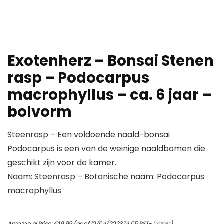
Exotenherz – Bonsai Stenen
rasp – Podocarpus
macrophyllus – ca. 6 jaar –
bolvorm
Steenrasp – Een voldoende naald-bonsai
Podocarpus is een van de weinige naaldbomen die
geschikt zijn voor de kamer.
Naam: Steenrasp – Botanische naam: Podocarpus
macrophyllus
Amazon.nl Price:
€
19.99
(as of 10/04/2023 14:05 PST-
Details
)