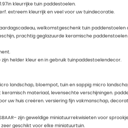
97in kleurrijke tuin paddestoelen.
rf. extreem kleurrijk en veel voor uw tuindecoratie.
rjaardagscadeau, welkomstgeschenk tuin paddenstoelen 
eschijn, prachtig geglazuurde keramische paddenstoelen
ment.
e zijn helder kleur en in gebruik tuinpaddestoelendecor.
icro landschap, bloempot, tuin en sappig micro landscha
eramisch materiaal, levensechte verschijningen. padden
or uw huis creëren. versiering fijn vakmanschap, decora
– zijn geweldige miniatuurrekwisieten voor sprookjes
zeer geschikt voor elke miniatuurtuin.