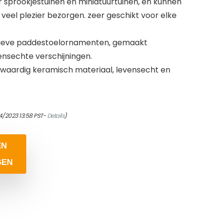
r sprookjestuinen en miniatuurtuinen, en kunnen
veel plezier bezorgen. zeer geschikt voor elke
tieve paddestoelornamenten, gemaakt
ensechte verschijningen.
aardig keramisch materiaal, levensecht en
4/2023 13:58 PST-
Details
)
EN
GEN