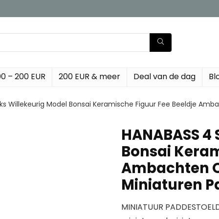
00 – 200 EUR
200 EUR & meer
Deal van de dag
Bl
ks Willekeurig Model Bonsai Keramische Figuur Fee Beeldje Am
HANABASS 4 S
Bonsai Keram
Ambachten O
Miniaturen 
MINIATUUR PADDESTOELD