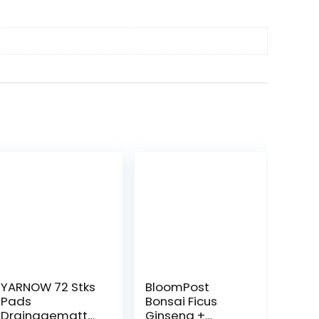
YARNOW 72 Stks
BloomPost
Pads
Bonsai Ficus
Drainagematte
Ginseng +