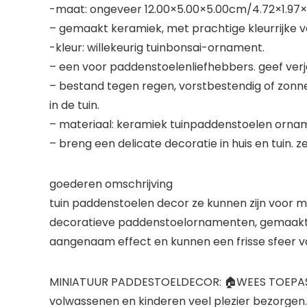
-maat: ongeveer 12.00×5.00×5.00cm/4.72×1.97×1.
– gemaakt keramiek, met prachtige kleurrijke ve
-kleur: willekeurig tuinbonsai-ornament.
– een voor paddenstoelenliefhebbers. geef ve
– bestand tegen regen, vorstbestendig of zonn
in de tuin.
– materiaal: keramiek tuinpaddenstoelen orna
– breng een delicate decoratie in huis en tuin. z
goederen omschrijving
tuin paddenstoelen decor ze kunnen zijn voor m
decoratieve paddenstoelornamenten, gemaakt k
aangenaam effect en kunnen een frisse sfeer vo
MINIATUUR PADDESTOELDECOR: 🏠WEES TOEPASBAAR
volwassenen en kinderen veel plezier bezorgen. 