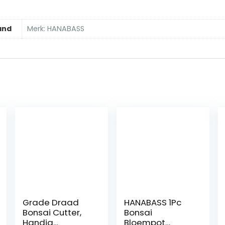
and
Merk: HANABASS
Grade Draad
HANABASS 1Pc
Bonsai Cutter,
Bonsai
Handig
Bloempot