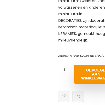
miniatuurrekwisieten voo
volwassenen en kinderen 
miniatuurtuin.
DECORATIES: zijn decora
keramisch materiaal, lev
KERAMIEK: gemaakt hoogw
milieuvriendelijk.
Amazon.nl Price:
€
20.85
(as of 09/0
TOEVOEG
AAN
WINKELWA