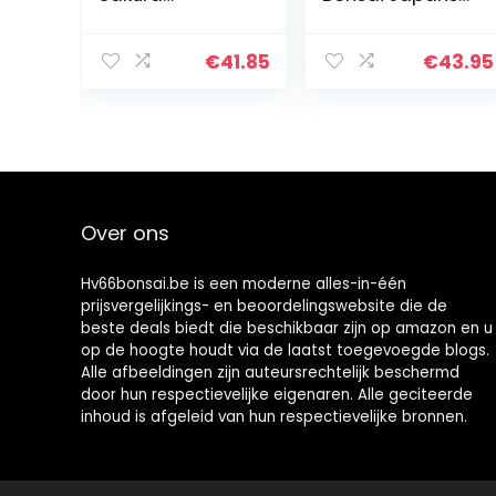
Merhcolour
zelkova –
Hoogte: 25 cm –
Bonsai Zelkova
€
41.85
€
43.95
Serrata
Over ons
Hv66bonsai.be is een moderne alles-in-één
prijsvergelijkings- en beoordelingswebsite die de
beste deals biedt die beschikbaar zijn op amazon en u
op de hoogte houdt via de laatst toegevoegde blogs.
Alle afbeeldingen zijn auteursrechtelijk beschermd
door hun respectievelijke eigenaren. Alle geciteerde
inhoud is afgeleid van hun respectievelijke bronnen.