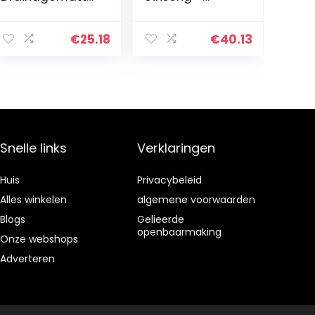
n Filters Tuin
Basket – 25- 35
Voor Schermen
cm Kamerplant
Pakking Plant
–
€
25.18
€
40.13
Pad Gat DIY
Onderhoudsarm
Netten
– Kamerplant –
Ademende Pot
Makkelijk te
Accessoire…
kweken…
Snelle links
Verklaringen
Huis
Privacybeleid
Alles winkelen
algemene voorwaarden
Blogs
Gelieerde
openbaarmaking
Onze webshops
Adverteren