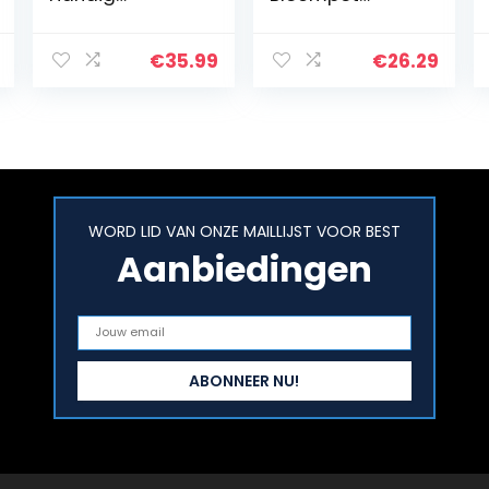
Praktisch
Houder Abstract
Ergonomisch
Succulent Tuin
Handvat
Planter
€
35.99
€
26.29
Roestvrijstalen
Decoraties
Bonsai Draad
Gezicht Beeldje
Cutter voor
Vormige Cactus
Binnenplaats…
Kunst Vaas…
WORD LID VAN ONZE MAILLIJST VOOR BEST
Aanbiedingen