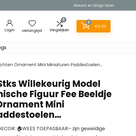
Nieuws en blogs lezen
0
0
€
0.00
Login
Vergelijken
verlanglijst
ogs
bachten Ornament Mini Miniaturen Paddestoelen…
tks Willekeurig Model
ische Figuur Fee Beeldje
rnament Mini
Paddestoelen…
ECOR: 🏠WEES TOEPASBAAR– zijn geweldige