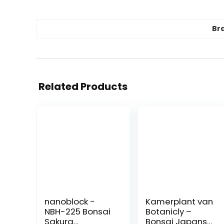
Br
Related Products
nanoblock -
Kamerplant van
NBH-225 Bonsai
Botanicly –
Sakura
Bonsai Japanse