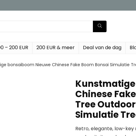
00 – 200 EUR
200 EUR & meer
Deal van de dag
Bl
ge bonsaiboom Nieuwe Chinese Fake Boom Bonsai Simulatie Tr
Kunstmatige
Chinese Fake
Tree Outdoor
Simulatie Tr
Retro, elegante, low-key n