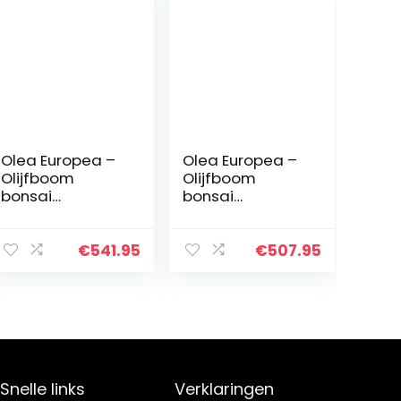
Olea Europea –
Olea Europea –
Olijfboom
Olijfboom
bonsai
bonsai
stamomvang
stamomvang
100-120cm
80-100cm
€
541.95
€
507.95
Snelle links
Verklaringen