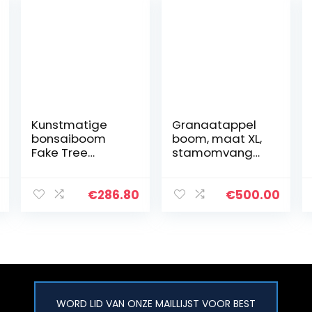
Kunstmatige
Granaatappel
bonsaiboom
boom, maat XL,
Fake Tree
stamomvang
Bonsai Tree
maat 40-50 cm
Kunstmatige
Bonsai Tree
€
286.80
€
500.00
Faux-potplant
met hars
Gesneden pot –
17.7 inch…
WORD LID VAN ONZE MAILLIJST VOOR BEST