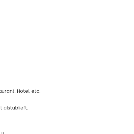
urant, Hotel, etc.
 alstublieft.
 u.