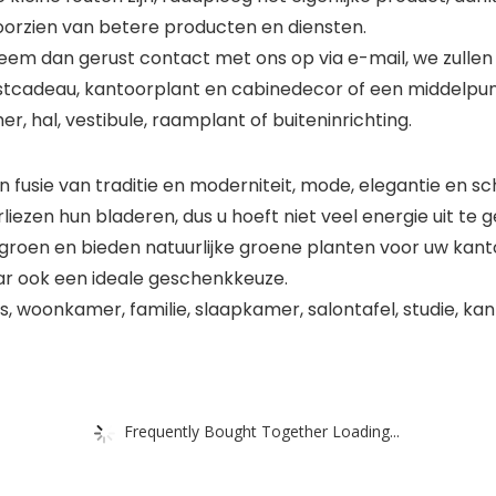
oorzien van betere producten en diensten.
eem dan gerust contact met ons op via e-mail, we zullen
stcadeau, kantoorplant en cabinedecor of een middelpun
r, hal, vestibule, raamplant of buiteninrichting.
en fusie van traditie en moderniteit, mode, elegantie en s
iezen hun bladeren, dus u hoeft niet veel energie uit te
dgroen en bieden natuurlijke groene planten voor uw kanto
maar ook een ideale geschenkkeuze.
ts, woonkamer, familie, slaapkamer, salontafel, studie, kan
Frequently Bought Together Loading...