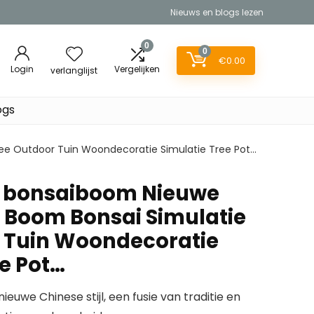
Nieuws en blogs lezen
0
0
€
0.00
Login
Vergelijken
verlanglijst
ogs
ee Outdoor Tuin Woondecoratie Simulatie Tree Pot…
 bonsaiboom Nieuwe
 Boom Bonsai Simulatie
 Tuin Woondecoratie
ee Pot…
ieuwe Chinese stijl, een fusie van traditie en