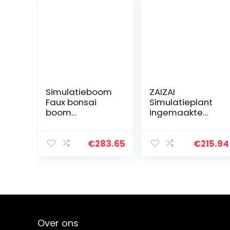
Simulatieboom
ZAIZAI
Faux bonsai
Simulatieplant
boom
ingemaakte
kamerplant,
kleine bonsai
dennenbonsai
nep bloem tuin
plant keramiek
decor
€
283.65
€
215.94
ronde pot,
duurzaam en
kiezels gebruikt
gemakkelijk te
for thuis
matchen
woonkamer…
Over ons