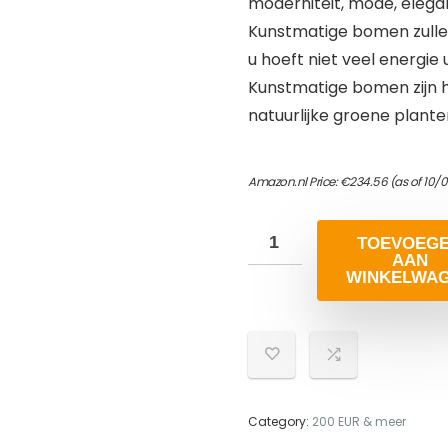
moderniteit, mode, elega
Kunstmatige bomen zullen
u hoeft niet veel energie
Kunstmatige bomen zijn he
natuurlijke groene plante
Amazon.nl Price:
€
234.56
(as of 10/
TOEVOEG
AAN
WINKELWA
Category:
200 EUR & meer