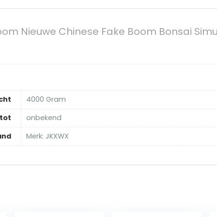
om Nieuwe Chinese Fake Boom Bonsai Simula
cht
‎4000 Gram
tot
‎onbekend
and
Merk: JKXWX