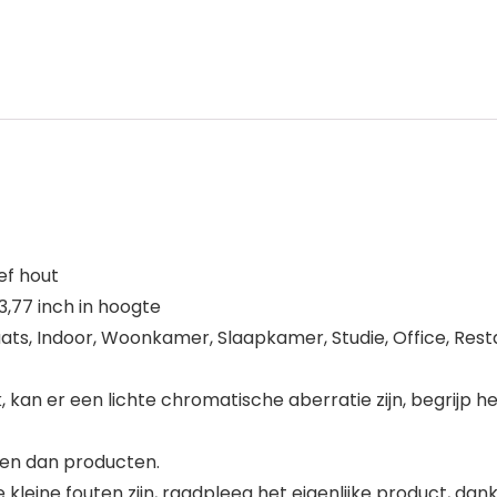
ef hout
3,77 inch in hoogte
aats, Indoor, Woonkamer, Slaapkamer, Studie, Office, Resta
 kan er een lichte chromatische aberratie zijn, begrijp het
ten dan producten.
leine fouten zijn, raadpleeg het eigenlijke product, dank