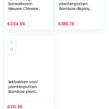
bonsaiboom
plantenpotten
Nieuwe Chinese
Bamboe display
Fake Boom Bonsai
stand indoor
Simulatie Tree
woonkamer bloem
Outdoor Tuin
plank balkon
€
234.56
€
186.76
Woondecoratie
bloem pot stand
Simulatie Tree Pot…
vloer-staande…
lekbakken voor
plantenpotten
Bamboe plant
stand rack
bloempot houder
plank indoor
€
211.35