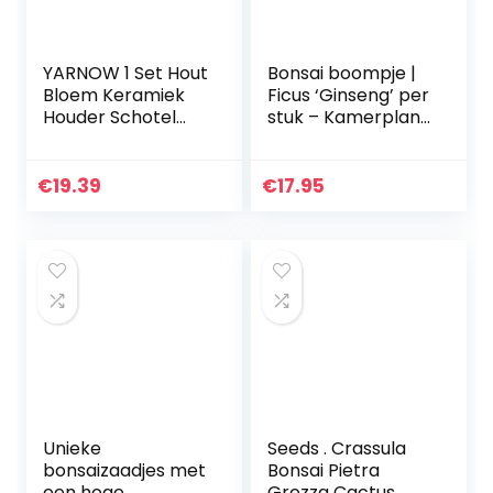
YARNOW 1 Set Hout
Bonsai boompje |
Bloem Keramiek
Ficus ‘Ginseng’ per
Houder Schotel
stuk – Kamerplant
Dienblad Patroon
in kwekerspot ⌀12
Home Plant Voor
cm – ↕35 cm
En Houten Xmas
€
19.39
€
17.95
Tuinieren Boom…
Unieke
Seeds . Crassula
bonsaizaadjes met
Bonsai Pietra
een hoge
Grezza Cactus