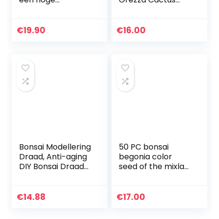
kiemkracht –
Bonsai Esotici
plantzaadset voor
Bonsai Rare 50
uw eigen
PCS carnoso De
€
19.90
€
16.00
bonsaiboom (set
Flores Bonsai
van 5 zaden
Piccole Piante…
inclusief GRATIS…
Bonsai Modellering
50 PC bonsai
Draad, Anti-aging
begonia color
DIY Bonsai Draad
seed of the mixla
Zacht Ijzer voor
Hybrida voss
Kralen voor Fiets
lanterne flowers
Model voor
begonia malus
€
14.88
€
17.00
Bloemenwinkel
spectabilis chinese
Decor…
bonsai…