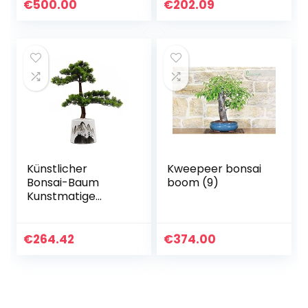
decoratieve
€
500.00
€
202.09
bonsai pot for
thuis…
Künstlicher
Kweepeer bonsai
Bonsai-Baum
boom (9)
Kunstmatige
bonsai boom
potplanten
welkom ceder
€
264.42
€
374.00
keramische
bloempot
landschap kaart
nep groene…