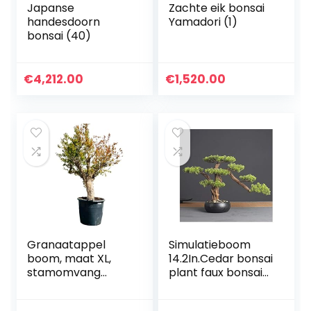
Japanse
Zachte eik bonsai
handesdoorn
Yamadori (1)
bonsai (40)
€
4,212.00
€
1,520.00
Granaatappel
Simulatieboom
boom, maat XL,
14.2In.Cedar bonsai
stamomvang
plant faux bonsai
maat 40-50 cm
boom simulatie
potplant diy