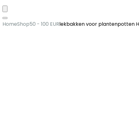
Home
Shop
50 - 100 EUR
lekbakken voor plantenpotten 