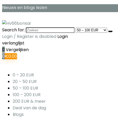
Nieuws en blogs lezen
Search for:
Login / Register is disabled
Login
verlanglijst
0
Vergelijken
0
€
0.00
0 – 20 EUR
20 – 50 EUR
50 – 100 EUR
100 – 200 EUR
200 EUR & meer
Deal van de dag
Blogs