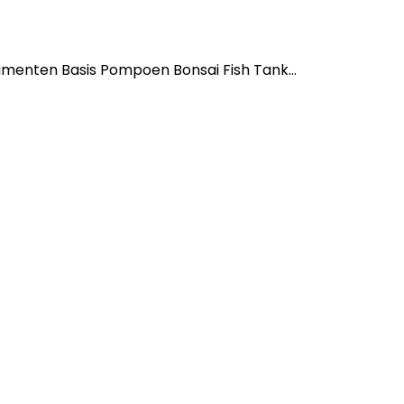
amenten Basis Pompoen Bonsai Fish Tank…